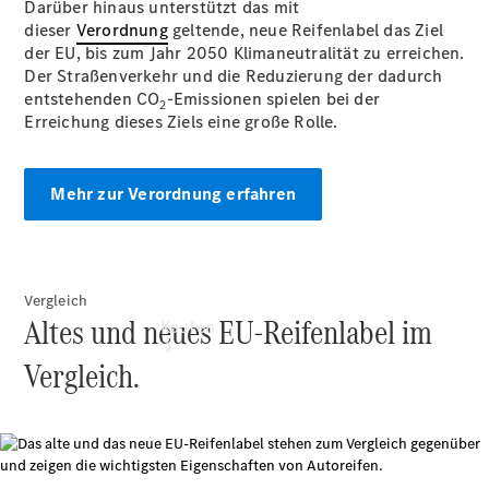
Darüber hinaus unterstützt das mit
vereinbaren
dieser
Verordnung
Servicetermin
geltende, neue Reifenlabel das Ziel
der EU, bis zum Jahr 2050 Klimaneutralität zu erreichen.
vereinbaren
Der Straßenverkehr und die Reduzierung der dadurch
Tel: +49 821
entstehenden CO
40800 0
-Emissionen spielen bei der
2
Erreichung dieses Ziels eine große Rolle.
Mehr zur Verordnung erfahren
Vergleich
Altes und neues EU-Reifenlabel im
Kaufen
Vergleich.