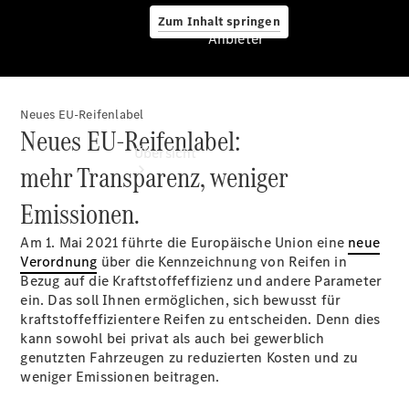
Zum Inhalt springen
Anbieter
Neues EU-Reifenlabel
Anbieter
Neues EU-Reifenlabel:
Übersicht
mehr Transparenz, weniger
Emissionen.
Am 1. Mai 2021 führte die Europäische Union eine
neue
Verordnung
über die Kennzeichnung von Reifen in
Bezug auf die Kraftstoffeffizienz und andere Parameter
ein. Das soll Ihnen ermöglichen, sich bewusst für
Startseite
kraftstoffeffizientere Reifen zu entscheiden. Denn dies
Ansprechpartner
kann sowohl bei privat als auch bei gewerblich
finden
genutzten Fahrzeugen zu reduzierten Kosten und zu
Probefahrt
weniger Emissionen beitragen.
vereinbaren
Beratung