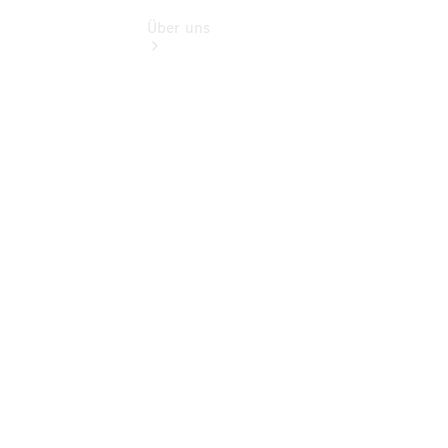
Über uns
Übersicht
Kontakt
Ansprechpartner
Vans &
Nutzfahrzeuge
Ansprechpartner
Pkw