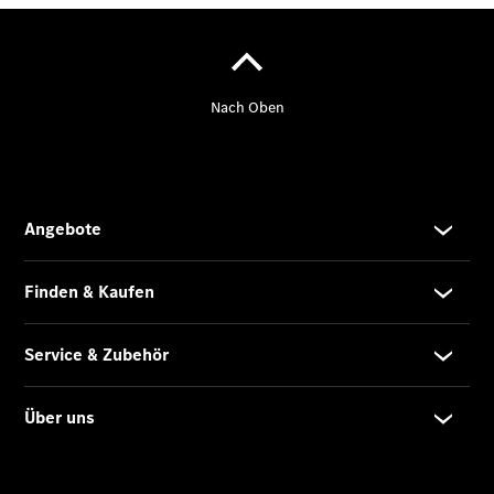
Finanzdienste
Reifen &
Kompletträder
Reifen- und
Komplettradschutz
EU-
Reifenlabel
Transporter-
Service