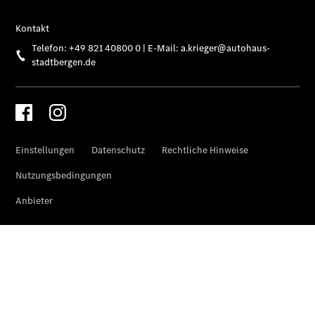
Übersicht
Unfallreparaturen
SmallRepair
Rücknahme
&
Entsorgung
Wartung
Reparatur
Service-
und
Garantie-
Pakete
Mobile
Service
Fleet
Services
Elektrofahrzeug-
Service