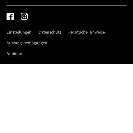
VanService
basic
Mobilitätslösungen
Übersicht
MobiloVan
Intelligente
Fahrzeugsteuerung
Übersicht