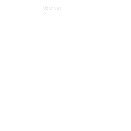
Über uns
Übersicht
Kontakt
Ansprechpartner
Vans &
Nutzfahrzeuge
Ansprechpartner
Pkw