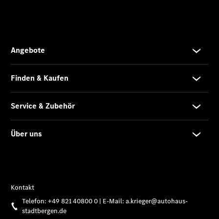
Übersicht
Unfallreparaturen
SmallRepair
Rücknahme
&
Entsorgung
Wartung
Reparatur
Service-
und
Garantie-
Pakete
Mobile
Service
Fleet
Services
Elektrofahrzeug-
Service