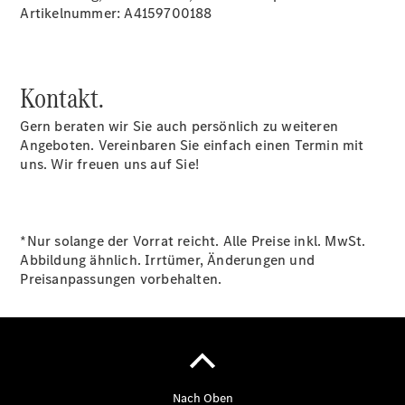
Artikelnummer: A4159700188
Finanzdienste
Reifen &
Kompletträder
Kontakt.
Gern beraten wir Sie auch persönlich zu weiteren
Angeboten. Vereinbaren Sie einfach einen Termin mit
uns. Wir freuen uns auf Sie!
Reifen- und
Komplettradschutz
*Nur solange der Vorrat reicht. Alle Preise inkl. MwSt.
EU-
Abbildung ähnlich. Irrtümer, Änderungen und
Reifenlabel
Preisanpassungen vorbehalten.
Transporter-
Service